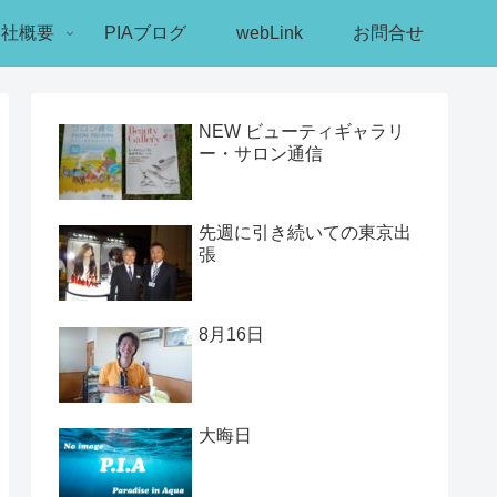
会社概要
PIAブログ
webLink
お問合せ
NEW ビューティギャラリ
ー・サロン通信
先週に引き続いての東京出
張
8月16日
大晦日