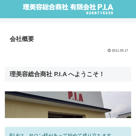
会社概要
2011.05.17
理美容総合商社 P.I.A へようこそ！
P.I.Aは、サロン様があって始めて成り立ちます。