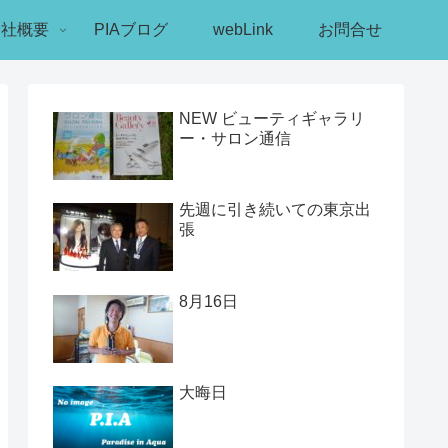
会社概要
PIAブログ
webLink
お問合せ
NEW ビューティギャラリ
ー・サロン通信
先週に引き続いての東京出
張
8月16日
大晦日